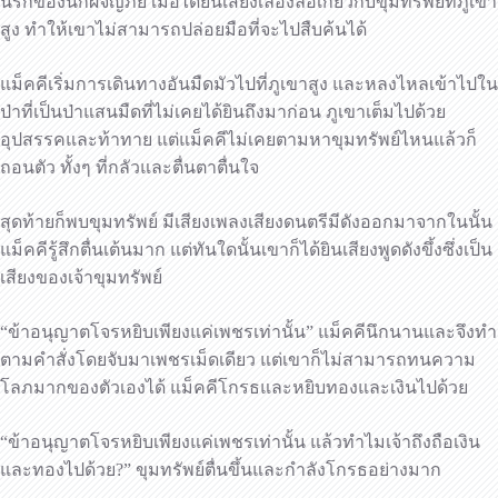
นรกของนักผจญภัย เมื่อได้ยินเสียงเลื่องลือเกี่ยวกับขุมทรัพย์ที่ภูเขา
สูง ทำให้เขาไม่สามารถปล่อยมือที่จะไปสืบค้นได้
แม็คคีเริ่มการเดินทางอันมืดมัวไปที่ภูเขาสูง และหลงไหลเข้าไปใน
ป่าที่เป็นป่าแสนมืดที่ไม่เคยได้ยินถึงมาก่อน ภูเขาเต็มไปด้วย
อุปสรรคและท้าทาย แต่แม็คคีไม่เคยตามหาขุมทรัพย์ไหนแล้วก็
ถอนตัว ทั้งๆ ที่กลัวและตื่นตาตื่นใจ
สุดท้ายก็พบขุมทรัพย์ มีเสียงเพลงเสียงดนตรีมีดังออกมาจากในนั้น
แม็คคีรู้สึกตื่นเต้นมาก แต่ทันใดนั้นเขาก็ได้ยินเสียงพูดดังขึ้งซึ่งเป็น
เสียงของเจ้าขุมทรัพย์
“ข้าอนุญาตโจรหยิบเพียงแค่เพชรเท่านั้น” แม็คคีนึกนานและจึงทำ
ตามคำสั่งโดยจับมาเพชรเม็ดเดียว แต่เขาก็ไม่สามารถทนความ
โลภมากของตัวเองได้ แม็คคีโกรธและหยิบทองและเงินไปด้วย
“ข้าอนุญาตโจรหยิบเพียงแค่เพชรเท่านั้น แล้วทำไมเจ้าถึงถือเงิน
และทองไปด้วย?” ขุมทรัพย์ตื่นขึ้นและกำลังโกรธอย่างมาก