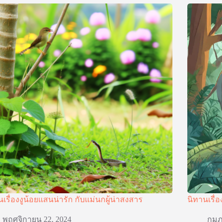
นเรื่องงูน้อยแสนน่ารัก กับแม่นกผู้น่าสงสาร
นิทานเรื่อ
พฤศจิกายน 22, 2024
กุมภ