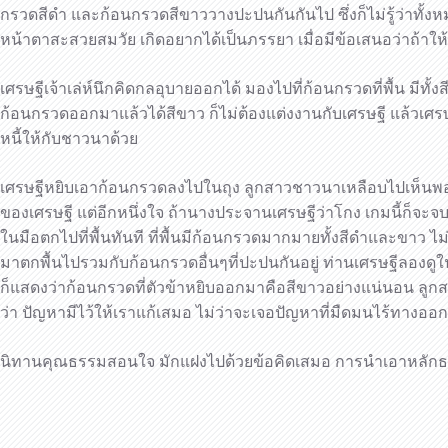
กรวดสีดำ และก้อนกรวดสีขาววางปะปนกันกันไป ซึ่งก็ไม่รู้ว่าทั้
หน้าตาสะสวยสมวัย เกิดอยากได้เป็นภรรยา เมื่อมีข้อเสนอว่าถ้าให
เศรษฐีเจ้าเล่ห์นึกคิดกลอุบายออกได้ มองไปที่ก้อนกรวดที่พื้น ม
ก้อนกรวดออกมาแล้วได้สีขาว ก็ไม่ต้องแต่งงานกับเศรษฐี แล้วเศร
หนี้ให้กับชาวนาด้วย
เศรษฐีหยิบเอาก้อนกรวดลงไปในถุง ลูกสาวชาวนาเหลือบไปเห็นพอดี 
ของเศรษฐี แต่อีกหนึ่งใจ ถ้านางประจานเศรษฐีว่าโกง เกมนี้ก็จะจบ
ในมือตกไปที่พื้นทันที ที่พื้นมีก้อนกรวดมากมายทั้งสีดำและขาว
มาตกพื้นไปรวมกับก้อนกรวดอื่นๆที่ปะปนกันอยู่ ท่านเศรษฐีลองดูใน
ก็แสดงว่าก้อนกรวดที่ตัวข้าหยิบออกมาคือสีขาวอย่างแน่นอน ลูก
ว่า ปัญหามีไว้ให้เราแก้เสมอ ไม่ว่าจะเจอปัญหาที่มืดมนไร้ทางออ
นิทานคุณธรรมสอนใจ มักแฝงไปด้วยข้อคิดเสมอ การนำเอาหลักธรรม