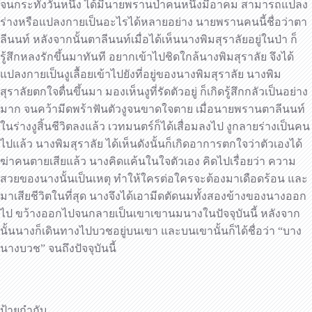
จนกระทั่งวันหนึ่ง ได้มีนายพรานป่าคนหนึ่งมีอาคม สามารถแปลง
ร่างหรือแปลงกายเป็นอะไรได้หลายอย่าง นายพรานคนนี้ชื่อว่าตา
ลีนนท์ หลังจากนั้นตาลีนนท์เมื่อได้เห็นนางพิมสุราลัยอยู่ในป่า ก็
รู้สึกหลงรักขึ้นมาทันที อยากเข้าไปชิดใกล้นางพิมสุราลัย จึงได้
แปลงกายเป็นงูเลื้อยเข้าไปยังที่อยู่ของนางพิมสุราลัย นางพิม
สุราลัยตกใจตื่นขึ้นมา มองเห็นงูที่รัดตัวอยู่ ก็เกิดรู้สึกกลัวเป็นอย่าง
มาก จนคว้ามีดพร้าฟันตัวงูจนขาดใจตาย เมื่อนายพรานตาลีนนท์
ในร่างงูสิ้นชีวิตลงแล้ว เวทมนตร์ก็ได้เสื่อมลงไป งูกลายร่างเป็นคน
ไปแล้ว นางพิมสุราลัย ได้เห็นดังนั้นก็เกิดอาการตกใจว่าตัวเองได้
ฆ่าคนตายเสียแล้ว นางคิดแค้นในใจตัวเอง คิดไปเรื่อยว่า ความ
สวยของนางนั้นเป็นเหตุ ทำให้ใครต่อใครจะต้องมาเดือดร้อน และ
มาเสียชีวิตในที่สุด นางจึงได้เอามีดตัดนมทั้งสองข้างของนางออก
ไป ขว้างออกไปจนกลายเป็นเขาเขานมนางในปัจจุบันนี้ หลังจาก
นั้นนางก็เดินทางไปบวชอยู่บนเขา และบนเขานั้นก็ได้ชื่อว่า “บาง
นางบวช” จนถึงปัจจุบันนี้
ป้ายกำกับ