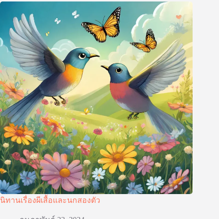
นิทานเรื่องผีเสื้อและนกสองตัว