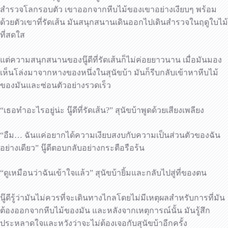
สำรวจโลกรอบตัว เขาออกจากหีบไม้ของเขาอย่างเงียบๆ พร้อม
ด้วยตัวเขาที่รัดเส้น มันสนุกสนานเดินออกไปเดินสำรวจในฤดูใบไม้
ที่สดใส
แต่ความสนุกสนานของนู๊ดีที่รัดเส้นก็ไม่ค่อยยาวนาน เมื่อมันมอง
เห็นโล่งมาจากหางของหนึ่งในสุนัขบ้า มันก็รีบกลับเข้าหาหีบไม้
ของมันและซ่อนตัวอย่างรวดเร็ว
“เธอทำอะไรอยู่น่ะ นู๊ดีที่รัดเส้น?” สุนัขบ้าพูดด้วยเสียงเพลียง
“อืม… ฉันแค่อยากได้ความเงียบสงบกับความเป็นส่วนตัวของฉัน
อย่างเดียว” นู๊ดีตอบกลับอย่างกระตือรือร้น
“ดูเหมือนว่าฉันเข้าใจแล้ว” สุนัขบ้ายิ้มและกลับไปสู่ที่ของตน
นู๊ดีรู้ว่ามันไม่ควรที่จะเดินทางไกลโดยไม่มีเหตุผลสำหรับการที่มัน
ต้องออกจากหีบไม้ของมัน และหลังจากเหตุการณ์นั้น มันรู้สึก
ประหลาดใจและหวังว่าจะไม่ต้องเจอกับสุนัขบ้าอีกครั้ง