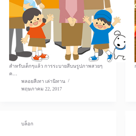
สำหรับเด็กๆแล้ว การระบายสีบนรูปภาพสวยๆ
ค…
พลอยสีเทา เล่านิทาน
พฤษภาคม 22, 2017
บล็อก