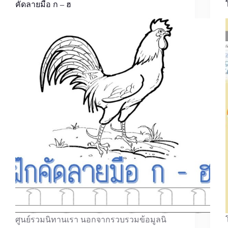
คัดลายมือ ก – ฮ
ศูนย์รวมนิทานเรา นอกจากรวบรวมข้อมูลนิ