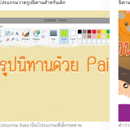
โปรแกรมวาดรูปนิทานสำหรับเด็ก
นิทา
โปรแกรม Paint เป็นโปรแกรมที่เด็กๆหลาย
คำว่