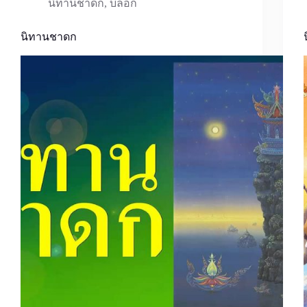
นิทานชาดก
,
บล็อก
นิทานชาดก