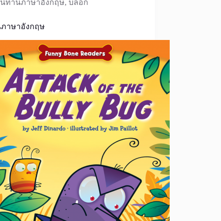
นิทานภาษาอังกฤษ
,
บล็อก
นภาษาอังกฤษ