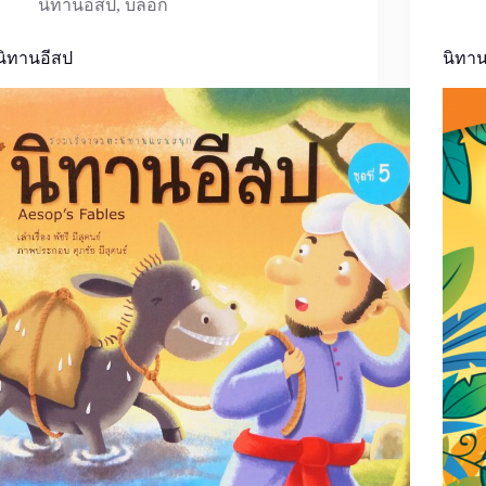
นิทานอีสป
,
บล็อก
นิทานอีสป
นิทา