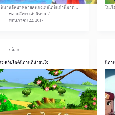
“นิทานอีสป” หลายคนคงเคยได้ยินคำนี้มาตั้…
ในเรื
พลอยสีเทา เล่านิทาน
พฤษภาคม 22, 2017
บล็อก
รวมเว็บไซต์นิทานที่น่าสนใจ
นิทาน